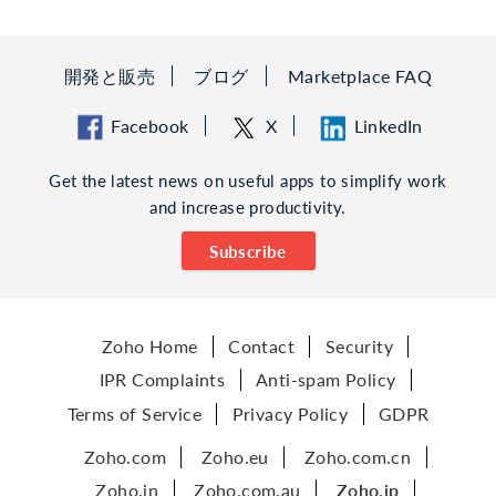
開発と販売
ブログ
Marketplace FAQ
Facebook
X
LinkedIn
Get the latest news on useful apps to simplify work
and increase productivity.
Subscribe
Zoho Home
Contact
Security
IPR Complaints
Anti-spam Policy
Terms of Service
Privacy Policy
GDPR
Zoho.com
Zoho.eu
Zoho.com.cn
Zoho.in
Zoho.com.au
Zoho.jp