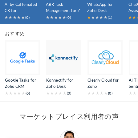
AI by Caffeinated
ABR Task
WhatsApp for
Cha
CX for ...
Management for Z
Zoho Desk
Assis
...
...
★
★
★
★
★
(0)
★
★
★
★
★
(0)
★
★
★
★
★
(1)
★
★
おすすめ
Google Tasks for
Konnectify for
Clearly Cloud for
AI T
Zoho CRM
Zoho Desk
Zoho
Senti
★
★
★
★
★
(0)
★
★
★
★
★
(0)
★
★
★
★
★
(0)
★
★
マーケットプレイス利用者の声